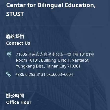
Center for Bilingual Education,
STUST
聯絡我們
Contact Us
71005 台南市永康區南台街一號 T棟 T0101室
Room T0101, Building T, No.1, Nantai St.,
Yungkang Dist., Tainan City 710301
+886-6-253-3131 ext.6003~6004
辦公時間
Office Hour