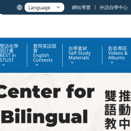
網站導覽
外語自學中心
雙語化學
實用英語競
自學素材
影音專區
習計畫
賽
Self-Study
Videos &
BEST in
English
Materials
Albums
STUST
Contests