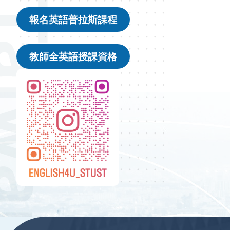
報名英語普拉斯課程
教師全英語授課資格
ㄑㄑㄎ
:::