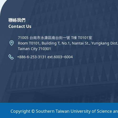
聯絡我們
Contact Us
71005 台南市永康區南台街一號 T棟 T0101室
Room T0101, Building T, No.1, Nantai St., Yungkang Dist.
Tainan City 710301
+886-6-253-3131 ext.6003~6004
Copyright © Southern Taiwan University of Science a