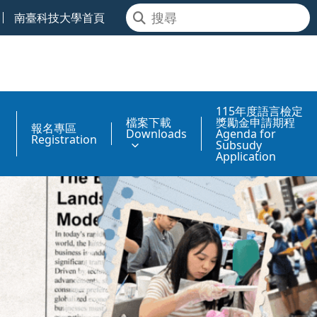
南臺科技大學首頁
115年度語言檢定
檔案下載
獎勵金申請期程
報名專區
Downloads
Agenda for
Registration
Subsudy
Application