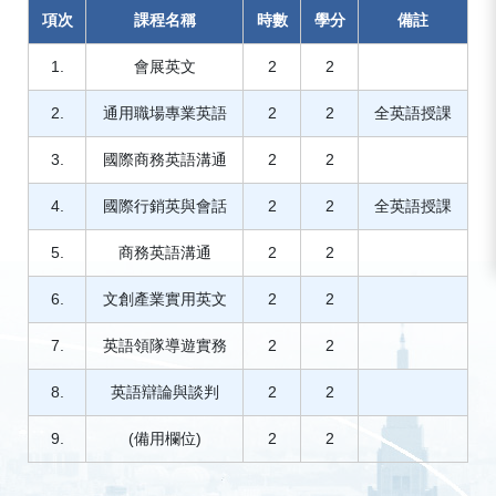
項次
課程名稱
時數
學分
備註
1.
會展英文
2
2
2.
通用職場專業英語
2
2
全英語授課
3.
國際商務英語溝通
2
2
4.
國際行銷英與會話
2
2
全英語授課
5.
商務英語溝通
2
2
6.
文創產業實用英文
2
2
7.
英語領隊導遊實務
2
2
8.
英語辯論與談判
2
2
9.
(備用欄位)
2
2