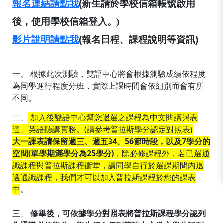
報名連結請點我
(新生
請於學校信箱帳號啟用
後，使用學校信箱登入。)
影片說明請點我
(報名日程、課程說明等資訊)
一、 根據此次測驗，雙語中心將會根據測驗成績依程度
為同學進行程度分班，實際上課時間會依組別而會有所
不同。
二、
加入後雙語中心幫您退選之課程為中文閱讀與表
達、英語聽講實務。(請參考普拉斯學分認定對照表
)
大一課表請保留週三、週五34、56節時段，以及7學分的
空間(單學期滿學分為25學分)
，除必修課程外，若已選通
識課程與普拉斯課程衝堂，請同學自行於選課期間內退
選通識課程，我們才可以加入普拉斯課程於您的課表
中
。
三、
修畢後，可依據學分對照表將普拉斯課程學分認列