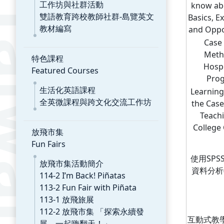
工作坊與社群活動
know ab
雙語教育跨校教師社群-島覽英文
Basics, E
教材編寫
and Oppo
Case 
Meth
特色課程
Hospi
Featured Courses
Pro
生活化英語課程
Learning
全英微課程與跨文化交流工作坊
the Cas
Teachi
College
放飛市集
Fun Fairs
使用SPS
放飛市集活動簡介
資料分析(
114-2 I’m Back! Piñatas
113-2 Fun Fair with Piñata
113-1 放飛旅展
112-2 放飛市集 「探索永續發
互動式教
展，一起嗨翻天！」