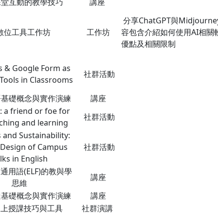
堂互動的教學技巧
講座
分享ChatGPT與Midjou
I數位工具工作坊
工作坊
容包含介紹如何使用AI相關
優點及相關限制
s & Google Form as
社群活動
 Tools in Classrooms
基礎概念與實作演練
講座
: a friend or foe for
社群活動
ching and learning
and Sustainability:
 Design of Campus
社群活動
lks in English
用語(ELF)的教與學
講座
思維
基礎概念與實作演練
講座
線上授課技巧與工具
社群演講