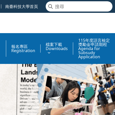
南臺科技大學首頁
115年度語言檢定
檔案下載
獎勵金申請期程
報名專區
Downloads
Agenda for
Registration
Subsudy
Application