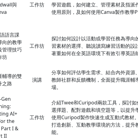
dwall與
工作坊
學習遊戲，如何建立、管理素材及指派作
nva
使用原則，及如何使用Canva製作教學
語語言課
探討如何設計以活動或學習任務為導向
導向的教學
工作坊
習素材的選擇、聽說讀寫練習活動的設
級管理技巧
著重如何在全英語環境下有效引導英語
作坊
分享如何評估學生需求、結合內外資源
涯輔導的雙
演講
教師社群和反饋機制，全面提升職涯輔
升之路
場。
-Gen
介紹Twee和Curipod兩款工具，探討
hing:
選擇題、配對遊戲和填空題等，以提升
ting AI+
工作坊
使用Curipod製作快速生成互動式教
for the
打造創新、互動教學環境的方法，提升
Part I &
能。
t II