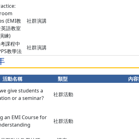
actice:
sroom
es (EMI教
社群演講
全英語教室
演練)
考課程中
社群演講
PPS教學法
年
活動名稱
類型
內容
we give students a
社群活動
tion or a seminar?
g an EMI Course for
社群活動
nderstanding