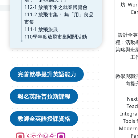
坊: Wor
112-1 放飛市集之就業博覽會
Ca
111-2 放飛市集： 無「用」良品
市集
111-1 放飛旅展
設計全英
110學年度放飛市集闖關活動
程：活動
策略與班
工
完善就學提升英語能力
教學與職
向提
報名英語普拉斯課程
Next
Teac
Integra
教師全英語授課資格
ㄑㄑㄎ
Tools 
Modern 
Par