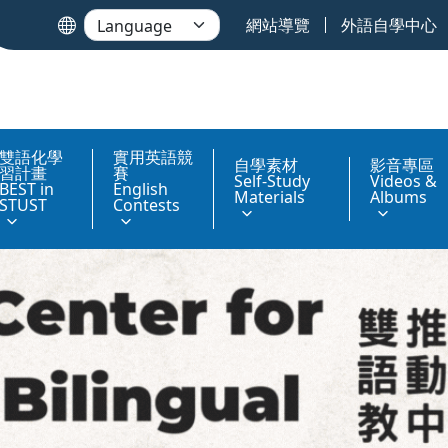
網站導覽
外語自學中心
雙語化學
實用英語競
自學素材
影音專區
習計畫
賽
Self-Study
Videos &
BEST in
English
Materials
Albums
STUST
Contests