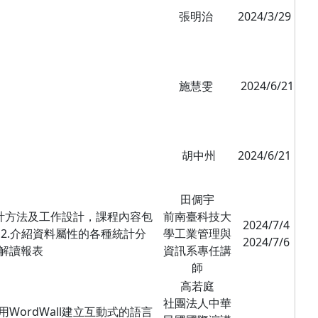
張明治
2024/3/29
施慧雯
2024/6/21
胡中州
2024/6/21
田倜宇
計方法及工作設計，課程內容包
前南臺科技大
2024/7/4
檔 2.介紹資料屬性的各種統計分
學工業管理與
2024/7/6
念解讀報表
資訊系專任講
師
高若庭
社團法人中華
利用WordWall建立互動式的語言