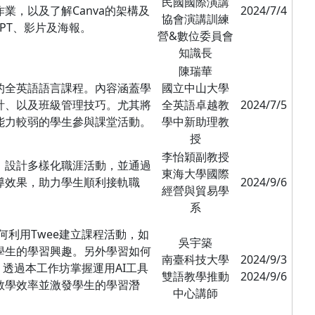
民國國際演講
業，以及了解Canva的架構及
2024/7/4
協會演講訓練
PPT、影片及海報。
營&數位委員會
知識長
陳瑞華
的全英語語言課程。內容涵蓋學
國立中山大學
計、以及班級管理技巧。尤其將
全英語卓越教
2024/7/5
能力較弱的學生參與課堂活動。
學中新助理教
授
李怡穎副教授
、設計多樣化職涯活動，並通過
東海大學國際
導效果，助力學生順利接軌職
2024/9/6
經營與貿易學
系
如何利用Twee建立課程活動，如
吳宇築
學生的學習興趣。另外學習如何
南臺科技大學
2024/9/3
材。透過本工作坊掌握運用AI工具
雙語教學推動
2024/9/6
教學效率並激發學生的學習潛
中心講師