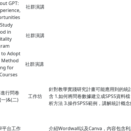
out GPT:
社群演講
xperience,
rtunities
Study
od in
社群演講
tality
gram
 to Adopt
e Method
社群演講
ng for
 Courses
針對教學實踐研究計畫可能應用到的統
S進行問卷
工作坊
含 1.如何將問卷數據建立成SPSS資料
一)&(二)
析方法 3.操作SPSS範例，講解統計概
學平台工作
介紹Wordwall以及Canva，內容包含