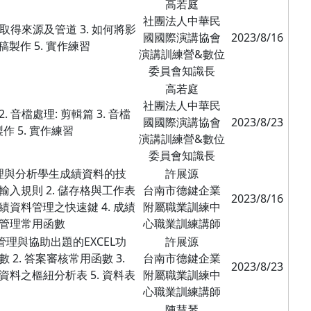
高若庭
社團法人中華民
材取得來源及管道 3. 如何將影
國國際演講協會
2023/8/16
稿製作 5. 實作練習
演講訓練營&數位
委員會知識長
高若庭
社團法人中華民
. 音檔處理: 剪輯篇 3. 音檔
國國際演講協會
2023/8/23
製作 5. 實作練習
演講訓練營&數位
委員會知識長
管理與分析學生成績資料的技
許展源
輸入規則 2. 儲存格與工作表
台南市德鍵企業
2023/8/16
績資料管理之快速鍵 4. 成績
附屬職業訓練中
料管理常用函數
心職業訓練講師
理與協助出題的EXCEL功
許展源
 2. 答案審核常用函數 3.
台南市德鍵企業
2023/8/23
資料之樞紐分析表 5. 資料表
附屬職業訓練中
心職業訓練講師
陳慧琴