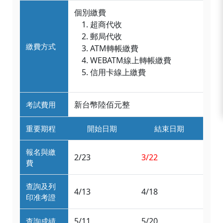
個別繳費
超商代收
郵局代收
繳費方式
ATM轉帳繳費
WEBATM線上轉帳繳費
信用卡線上繳費
新台幣陸佰元整
考試費用
重要期程
開始日期
結束日期
報名與繳
2/23
3/22
費
查詢及列
4/13
4/18
印准考證
5/11
5/20
查詢成績