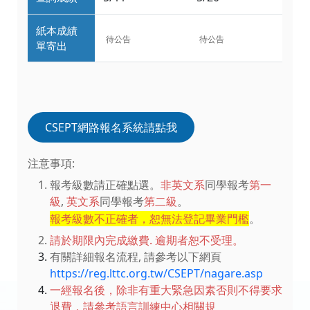
紙本成績
待公告
待公告
單寄出
CSEPT網路報名系統請點我
注意事項:
報考級數請正確點選。
非英文系
同學報考
第一
級
,
英文系
同學報考
第二級
。
報考級數不正確者，恕無法登記畢業門檻
。
請於期限內完成繳費. 逾期者恕不受理。
有關詳細報名流程, 請參考以下網頁
h
ttps://reg.lttc.org.tw/CSEPT/nagare.asp
一經報名後，除非有重大緊急因素否則不得要求
退費，請參考語言訓練中心相關規