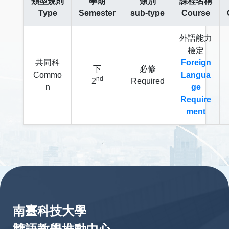
類型規則
學期
類別
課程名稱
Type
Semester
sub-type
Course
外語能力
檢定
共同科
Foreign
下
必修
Commo
Langua
nd
2
Required
n
ge
Require
ment
:::
南臺科技大學