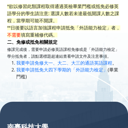
*
欲以修習此類課程取得通過英檢畢業門檻或抵免必修英
語學分的學生請注意:
選課人數若未達最低開課人數之課
程，當學期可能不開課。
**日後要以語言加強課程申請抵免「外語能力檢定」者，
不需要
填寫重補修代碼。
二、免修或抵免相關規定
修課完成後，需要申請必修英語課程免修或是「外語能力檢定」
學分抵免者，請點選標題超連結查看申請文件及注意事項。
我要申請免修大一、大二、大三的通語英語課程
。
我要申請抵免大四下學期的「外語能力檢定」
(畢業
門檻)
:::
南臺科技大學