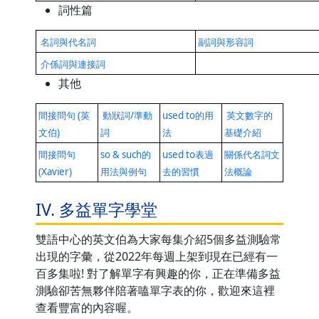
詞性篇
名詞與代名詞
副詞與形容詞
介係詞與連接詞
其他
間接問句 (英
動狀詞/準動
used to的用
英文數字的
文伯)
詞
法
基礎介紹
間接問句
so & such的
used to表過
關係代名詞文
(Xavier)
用法與例句
去的習慣
法概論
IV. 多益單字學堂
雙語中心的英文伯為大家每集介紹5個多益測驗常
出現的字彙，從2022年每週上架到現在已經有一
百多集啦! 對了解單字有興趣的你，正在準備多益
測驗卻苦無夥伴陪著嗑單字表的你，歡迎來這裡
查看豐富的內容喔。