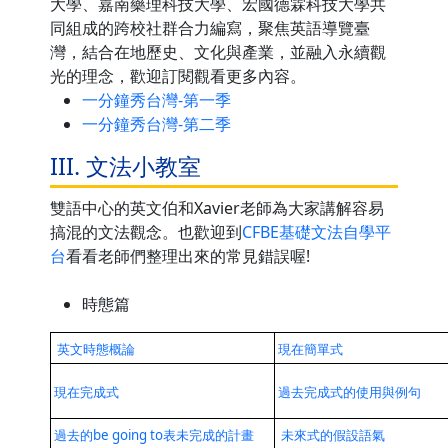
大學、嘉南藥理科技大學、宏國德霖科技大學共
同組成的跨校社群合力編寫，聚焦英語導覽臺
灣，結合在地歷史、文化與產業，並融入永續觀
光的理念，歡迎訂閱觀看更多內容。
一分鐘秀台灣-第一季
一分鐘秀台灣-第二季
III. 文法小教室
雙語中心的英文伯和Xavier老師為大家講解容易
搞混的文法觀念。也歡迎到
CFBE基礎文法自學平
台
看看老師們整理出來的常見錯誤喔!
時態篇
英文時態概論
現在簡單式
現在完成式
過去完成式的使用與例句
過去的be going to表未完成的計畫
未來式的假設語氣