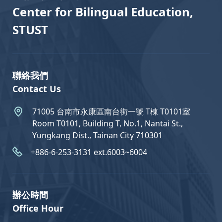
Center for Bilingual Education,
STUST
聯絡我們
Contact Us
71005 台南市永康區南台街一號 T棟 T0101室
Room T0101, Building T, No.1, Nantai St.,
Yungkang Dist., Tainan City 710301
+886-6-253-3131 ext.6003~6004
辦公時間
Office Hour