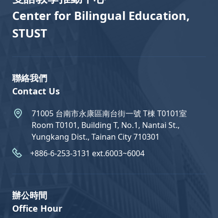
Center for Bilingual Education,
STUST
聯絡我們
Contact Us
71005 台南市永康區南台街一號 T棟 T0101室
Room T0101, Building T, No.1, Nantai St.,
Yungkang Dist., Tainan City 710301
+886-6-253-3131 ext.6003~6004
辦公時間
Office Hour