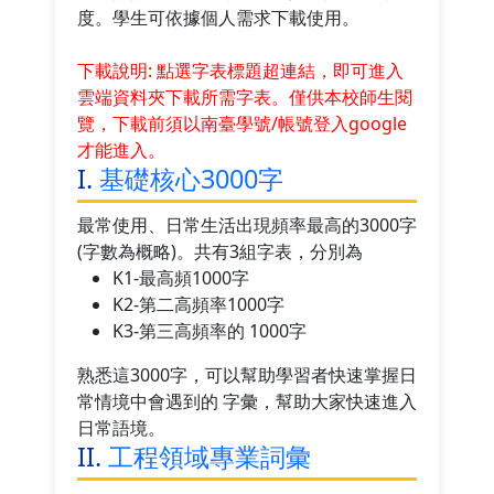
度。學生可依據個人需求下載使用。
下載說明: 點選字表標題超連結，即可進入
雲端資料夾下載所需字表。僅供本校師生閱
覽，下載前須以南臺學號/帳號登入google
才能進入。
I.
基礎核心3000字
最常使用、日常生活出現頻率最高的3000字
(字數為概略)。共有3組字表，分別為
K1-最高頻1000字
K2-第二高頻率1000字
K3-第三高頻率的 1000字
熟悉這3000字，可以幫助學習者快速掌握日
常情境中會遇到的 字彙，幫助大家快速進入
日常語境。
II.
工程領域專業詞彙