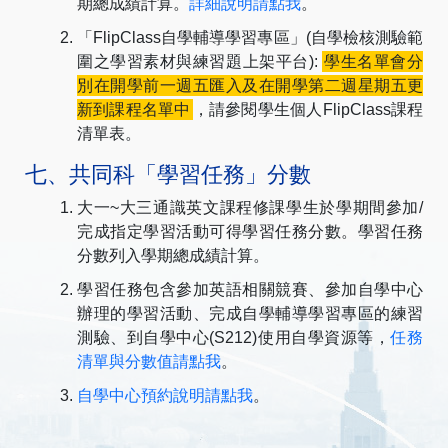
期總成績計算。
詳細說明請點我
。
「FlipClass自學輔導學習專區」(自學檢核測驗範
圍之學習素材與練習題上架平台):
學生名單會分
別在開學前一週五匯入及在開學第二週星期五更
新到課程名單中
，請參閱學生個人FlipClass課程
清單表。
七、共同科「學習任務」分數
大一~大三通識英文課程修課學生於學期間參加/
完成指定學習活動可得學習任務分數。學習任務
分數列入學期總成績計算。
學習任務包含參加英語相關競賽、參加自學中心
辦理的學習活動、完成自學輔導學習專區的練習
測驗、到自學中心(S212)使用自學資源等，
任務
清單與分數值請點我
。
自學中心預約說明請點我
。