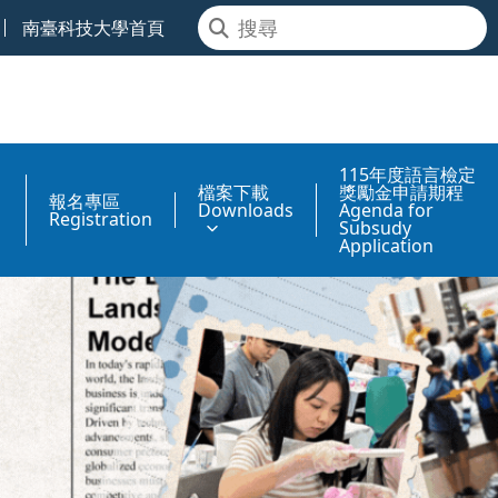
南臺科技大學首頁
115年度語言檢定
檔案下載
獎勵金申請期程
報名專區
Downloads
Agenda for
Registration
Subsudy
Application