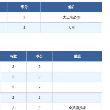
學分
備註
2
大三院必修
2
大三
時數
學分
備註
2
2
2
2
2
2
2
2
2
2
全英語授課