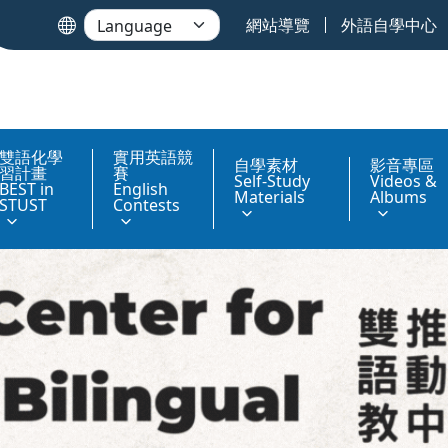
網站導覽
外語自學中心
雙語化學
實用英語競
自學素材
影音專區
習計畫
賽
Self-Study
Videos &
BEST in
English
Materials
Albums
STUST
Contests