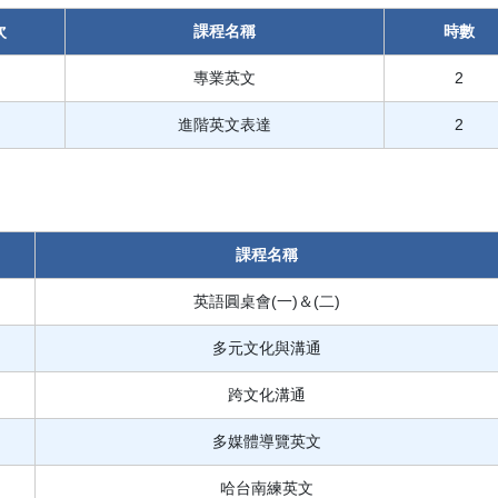
次
課程名稱
時數
專業英文
2
進階英文表達
2
課程名稱
英語圓桌會(一)＆(二)
多元文化與溝通
跨文化溝通
多媒體導覽英文
哈台南練英文