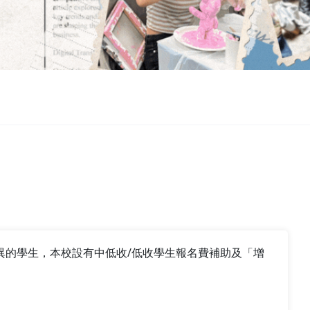
異的學生，本校設有
中低收/低收學生報名費補助
及
「增