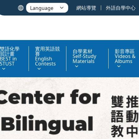
網站導覽
外語自學中心
雙語化學
實用英語競
自學素材
影音專區
習計畫
賽
Self-Study
Videos &
BEST in
English
Materials
Albums
STUST
Contests