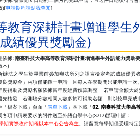
在收據/發票開立日期的三個月內完成申請，且送件日期須符合會計
)
[
申請期程請點我查閱
]
等教育深耕計畫增進學生
/成績優異獎勵金)
理依據:
南臺科技大學高等教育深耕計畫增進學生外語能力獎助
版本)
合辦法之學生於畢業前參加辦法所列之語言檢定考試成績優異
優良獎勵金」兩項僅能擇一申請，且每人在學期間只能申請一次
年度補助及獎勵名額依據當年度經費預算調整， 若申請金額大於
優先核發；若測驗分數相同人數多於可補助名額，則以較早完成
02. 南臺科技大學
至
「檔案下載」頁面「
表單下載
」區
下載「
同各項申請表要求的附件送至外語自學中心(S212)辦理申請：
學期實際收件期程以本中心公告為主
。請留意每學期僅受理特定