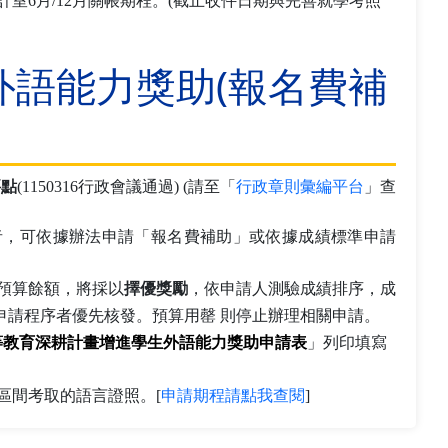
室6月/12月關帳期程。(截止收件日期與完善就學考照
外語能力獎助(報名費補
請至「
行政章則彙編平台
」查
要點
(1150316行政會議通過) (
者，可依據辦法申請「報名費補助」或依據成績標準申請
。
預算餘額，將採以
擇優獎勵
，依申請人測驗成績排序，成
申請程序者優先核發。預算用罄 則停止辦理相關申請。
高等教育深耕計畫增進學生外語能力獎助申請表
」列印填寫
區間考取的語言證照。[
申請期程請點我查閱
]