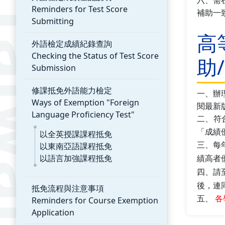
六、需
Reminders for Test Score
補助一致
Submitting
高
外語檢定成績紀錄查詢
Checking the Status of Test Score
助
Submission
修課抵免外語能力檢定
一、
辦
Ways of Exemption "Foreign
閱最新
Language Proficiency Test"
二、符
「成績
以全英授課課程抵免
以東南亞語課程抵免
三、
每
以語言加強課程抵免
績高者
四、請
後，連
抵免流程與注意事項
五、
各
Reminders for Course Exemption
Application