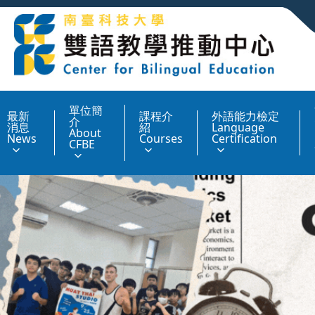
:::
單位簡
最新
課程介
外語能力檢定
介
消息
紹
Language
About
News
Courses
Certification
CFBE