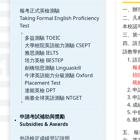
一、
辦
報考正式英檢測驗
Taking Formal English Proficiency
二、凡
Test
本校認
三、第
多益測驗 TOEIC
四、請
大學校院英語能力測驗 CSEPT
語教學推
雅思測驗 IELTS
語
培力英檢 BESTEP
報
劍橋領思測驗 Linguaskill
抬
牛津英語能力分級測驗 Oxford
統編
Placement Test
申
達能英檢 DPT
申
南臺全球英語測驗 NTGET
成
中
申請考試補助與獎勵
郵
Subsidies & Awards
五、 
外語檢定成績登記說明