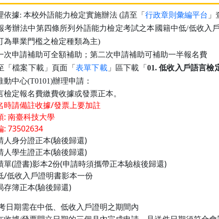
請至「
行政章則彙編平台
」
理依據: 本校外語能力檢定實施辦法 (
報考辦法中第四條所列外語能力檢定考試之本國籍中低/低收入
可為畢業門檻之檢定種類為主)
一次申請補助可全額補助；第二次申請補助可補助一半報名費
至「檔案下載」頁面「
表單下載
」區下載「
01. 低收入戶語言
動中心(T0101)辦理申請：
言檢定報名費繳費收據或發票正本。
名時請備註收據/發票上要加註
頭: 南臺科技大學
: 73502634
請人身分證正本(驗後歸還)
請人學生證正本
(驗後歸還)
績單(證書)影本2份(申請時須攜帶正本驗核後歸還)
低/低收入戶證明書影本一份
局存簿正本(驗後歸還)
報考日期需在中低、低收入戶證明之期間內