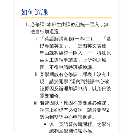
如何選課
必修課: 本班生由課教組統一匯入，無
法自行加退選。
「英語聽講實務(一)&(二)」、「基
礎專業英文」、「進階英文表達」
皆由課教組統一匯入，非「特殊原
由人工選課申請表」上所列之原
因，不得申請轉班或換課。
某學期該有必修課，課表上沒有出
現，請於開學2週內到雙語中心確
認原因及辦理加課申請，以免日後
需要補修。
若曾因以下原因不需要選必修課，
課表上卻仍有必修課，請於開學2
週內到雙語中心申請退選。
以「英語普拉斯課程」之學分
認列當學期通識必修。