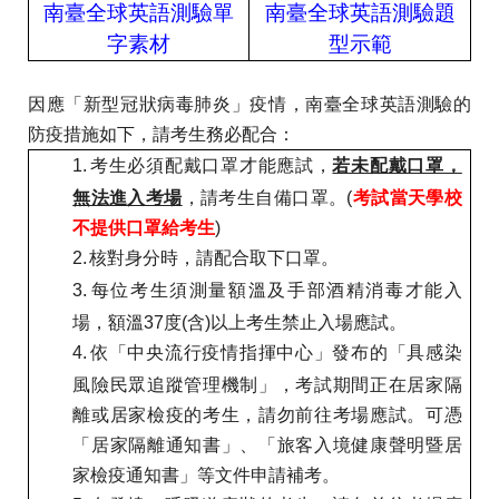
南臺全球英語測驗單
南臺全球英語測驗題
字素材
型示範
因應「新型冠狀病毒肺炎」疫情，南臺全球英語測驗的
防疫措施如下，請考生務必配合：
1.
考生必須配戴口罩才能應試，
若未配戴口罩，
無法進入考場
，請考生自備口罩。
(
考試當天學校
不提供口罩給考生
)
2.
核對身分時，請配合取下口罩。
3.
每位考生須測量額溫及手部酒精消毒才能入
場，額溫
37
度
(
含
)
以上考生禁止入場應試。
4.
依「中央流行疫情指揮中心」發布的「具感染
風險民眾追蹤管理機制」，考試期間正在居家隔
離或居家檢疫的考生，請勿前往考場應試。可憑
「居家隔離通知書」、「旅客入境健康聲明暨居
家檢疫通知書」等文件申請補考。