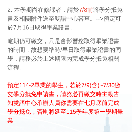
2. 本學期尚在修課者，請於
7/8前
將學分抵免
書及相關附件送至雙語中心審查。-->預定可
於7月16日取得畢業證書。
逾期仍可繳交，只是會影響您取得畢業證書
的時間，故想要準時/早日取得畢業證書的同
學，請務必於上述期限內完成學分抵免相關
流程。
預定114-2畢業的學生，若於7/9(含)~7/30繳
交學分抵免申請書，請務必再繳交時主動告
知雙語中心承辦人員你需要在七月底前完成
學分抵免，否則將延至115學年度第一學期畢
業。