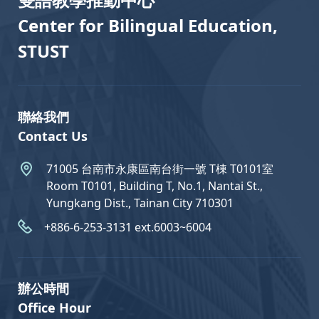
Center for Bilingual Education,
STUST
聯絡我們
Contact Us
71005 台南市永康區南台街一號 T棟 T0101室
Room T0101, Building T, No.1, Nantai St.,
Yungkang Dist., Tainan City 710301
+886-6-253-3131 ext.6003~6004
辦公時間
Office Hour