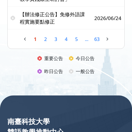
【辦法修正公告】免修外語課
2026/06/24
程實施要點修正
1
2
3
4
5
...
63
重要公告
今日公告
昨日公告
一般公告
:::
南臺科技大學
雙語教學推動中心