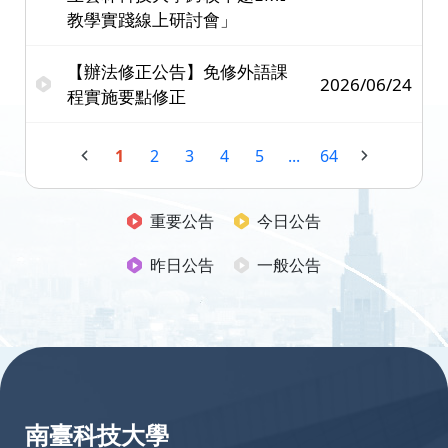
教學實踐線上研討會」
【辦法修正公告】免修外語課
2026/06/24
程實施要點修正
1
2
3
4
5
...
64
重要公告
今日公告
昨日公告
一般公告
:::
南臺科技大學